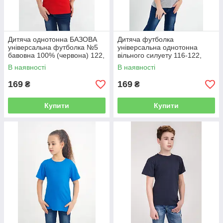
Дитяча однотонна БАЗОВА
Дитяча футболка
універсальна футболка №5
універсальна однотонна
бавовна 100% (червона) 122,
вільного силуету 116-122,
128-134, 140-146, 152-158,
128-134, 140-146, 152-158,
В наявності
В наявності
164-170
164-170 100% бавовна
МЕЛАНЖ
169
169
₴
₴
Купити
Купити