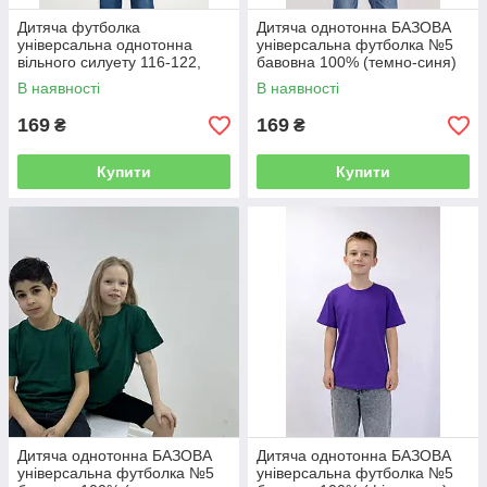
Дитяча футболка
Дитяча однотонна БАЗОВА
універсальна однотонна
універсальна футболка №5
вільного силуету 116-122,
бавовна 100% (темно-синя)
128-134, 140-146, 152-
122, 128-134, 140-146, 152-
В наявності
В наявності
158,164-170 100% бавовна
158, 164-170
БЛАКИТНИЙ
169
169
₴
₴
Купити
Купити
Дитяча однотонна БАЗОВА
Дитяча однотонна БАЗОВА
універсальна футболка №5
універсальна футболка №5