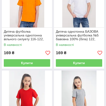
Дитяча футболка
Дитяча однотонна БАЗОВА
універсальна однотонна
універсальна футболка №5
вільного силуету 116-122,
бавовна 100% (біла) 122,
128-134, 140-146, 152-158,
128-134, 140-146, 152-158,
В наявності
В наявності
164-170 100% бавовна
164-170
ПОМАРАНЧ
169
169
₴
₴
Купити
Купити