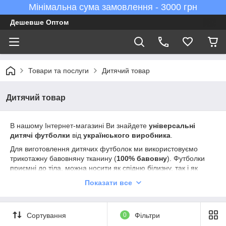
Мінімальна сума замовлення - 3000 грн
Дешевше Оптом
Товари та послуги
Дитячий товар
Дитячий товар
В нашому Інтернет-магазині Ви знайдете
універсальні
дитячі футболки
від
українського виробника
.
Для виготовлення дитячих футболок ми використовуємо
трикотажну бавовняну тканину (
100% бавовну
). Футболки
приємні до тіла, можна носити як спідню білизну, так і як
верхній одяг.
Широкий вибір кольорів
, кругла горловина,
Показати все
вільний крій; приємні до тіла, гарно перуться!
Футболки підходять
для друку на них зображень
, лого та ін.
Вони стануть зручним одягом для відпочинку, символом
Сортування
0
Фільтри
командного духу (дитячий табір, фестиваль тощо), або