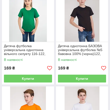
Дитяча футболка
Дитяча однотонна БАЗОВА
універсальна однотонна
універсальна футболка №5
вільного силуету 116-122,
бавовна 100% (чорна)122,
128-134, 140-146, 152-158,
128-134, 140-146, 152-158,
В наявності
В наявності
164-170 100% бавовна
164-170
ЗЕЛЕНИЙ
169
169
₴
₴
Купити
Купити