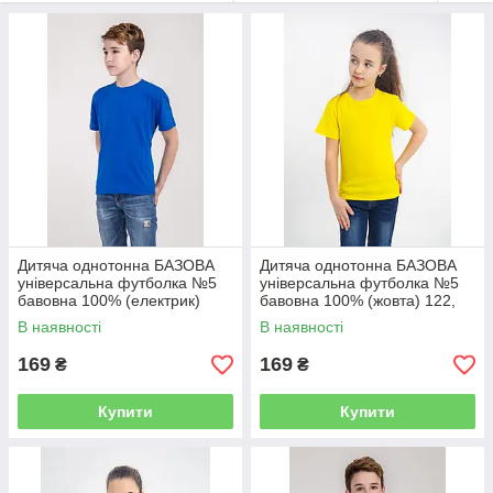
просто комфортною річчю для Вашої дитини.
Дитяча однотонна БАЗОВА
Дитяча однотонна БАЗОВА
універсальна футболка №5
універсальна футболка №5
бавовна 100% (електрик)
бавовна 100% (жовта) 122,
122, 128-134, 140-146, 152-
128-134, 140-146, 152-158,
В наявності
В наявності
158, 164-170
164-170
169
169
₴
₴
Купити
Купити