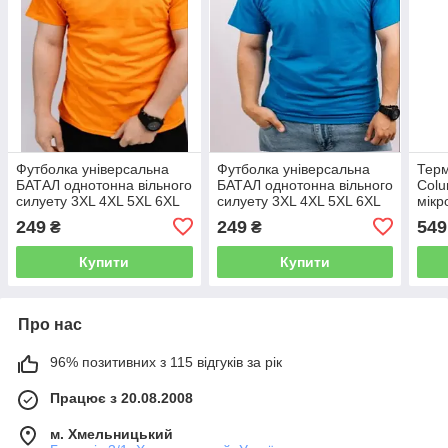
Футболка універсальна
Футболка універсальна
Терм
БАТАЛ однотонна вільного
БАТАЛ однотонна вільного
Colu
силуету 3XL 4XL 5XL 6XL
силуету 3XL 4XL 5XL 6XL
мікр
100% бавовна ПОМАРАНЧ
100% бавовна
ЧОР
249
249
549
₴
₴
БЛАКИТНИЙ
Купити
Купити
Про нас
96% позитивних з 115 відгуків за рік
Працює з 20.08.2008
м. Хмельницький