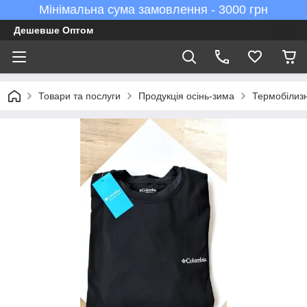
Мінімальна сума замовлення - 3000 грн
Дешевше Оптом
Товари та послуги
Продукція осінь-зима
Термобілизн