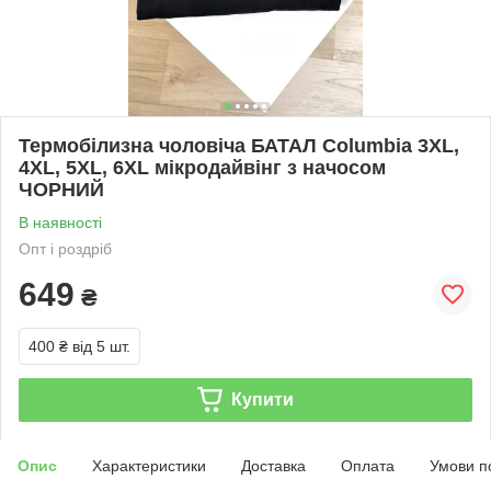
Термобілизна чоловіча БАТАЛ Columbia 3XL,
4XL, 5XL, 6XL мікродайвінг з начосом
ЧОРНИЙ
В наявності
Опт і роздріб
649
₴
400 ₴
від 5 шт.
Купити
Опис
Характеристики
Доставка
Оплата
Умови п