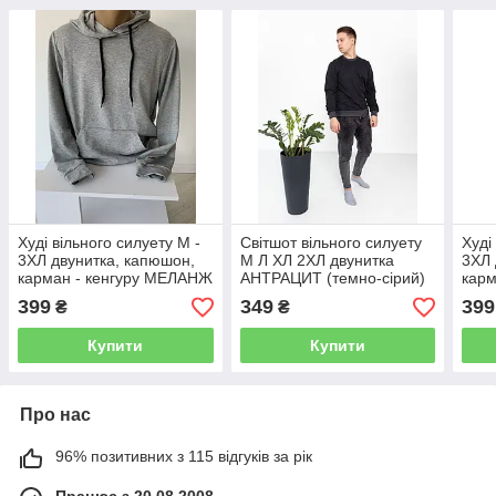
Худі вільного силуету М -
Світшот вільного силуету
Худі
3ХЛ двунитка, капюшон,
М Л ХЛ 2ХЛ двунитка
3ХЛ 
карман - кенгуру МЕЛАНЖ
АНТРАЦИТ (темно-сірий)
карм
(світло-сірий)
СИН
399
349
399
₴
₴
Купити
Купити
Про нас
96% позитивних з 115 відгуків за рік