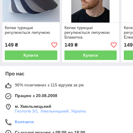
Кепки турецькі
Кепки турецькі
Кепк
регулюються липучкою
регулюються липучкою
регу
Блакитна
Елек
149
149
149
₴
₴
Купити
Купити
Про нас
96% позитивних з 115 відгуків за рік
Працює з 20.08.2008
м. Хмельницький
Геологів 3/1, Хмельницький, Україна
Контакти
Сьогодні працює з 08:00 до 18:00