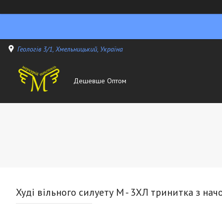
Геологів 3/1, Хмельницький, Україна
Дешевше Оптом
Худі вільного силуету М - 3ХЛ тринитка з н