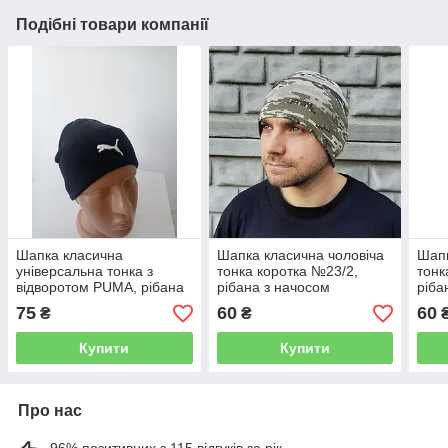
Подібні товари компанії
Шапка класична
Шапка класична чоловіча
Шапк
універсальна тонка з
тонка коротка №23/2,
тонк
відворотом PUMA, рібана
рібана з начосом
ріба
з начосом ЧОРНИЙ
КАМУФЛЯЖ-ПІКСЕЛЬ
СИН
75
60
60
₴
₴
Купити
Купити
Про нас