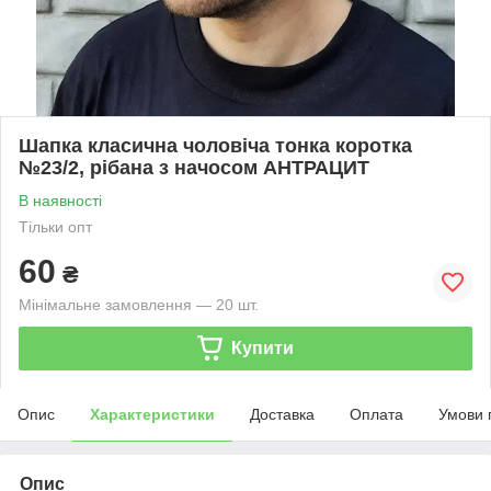
Шапка класична чоловіча тонка коротка
№23/2, рібана з начосом АНТРАЦИТ
В наявності
Тільки опт
60
₴
Мінімальне замовлення — 20 шт.
Купити
Опис
Характеристики
Доставка
Оплата
Умови 
Опис