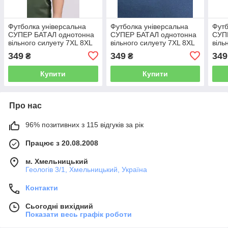
Футболка універсальна
Футболка універсальна
Футб
СУПЕР БАТАЛ однотонна
СУПЕР БАТАЛ однотонна
СУП
вільного силуету 7XL 8XL
вільного силуету 7XL 8XL
віль
9XL 100% бавовна ОЛИВА
9XL 100% бавовна
9XL 
349
349
349
₴
₴
АНТРАЦИТ
ОЛИ
Купити
Купити
Про нас
96% позитивних з 115 відгуків за рік
Працює з 20.08.2008
м. Хмельницький
Геологів 3/1, Хмельницький, Україна
Контакти
Сьогодні вихідний
Показати весь графік роботи