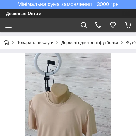
Мінімальна сума замовлення - 3000 грн
Дешевше Оптом
Товари та послуги
Дорослі однотонні футболки
Футб