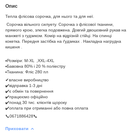
Опис
Тепла флісова сорочка, для нього та для неї.
Сорочка вільного силуету. Сорочка з флісової тканини,
прямого крою, злегка подовжена. Довгий двошовний рукав на
манжеті з гудзиком. Комір на відрізній стійці. На спинці
кокетка. Передня застібка на ґудзиках . Накладна нагрудна
кишеня .
▪️Розміри: M-XL ,XXL-4XL
▪️Бавовна 80% і 20 % поліестру
▪️Тканина: Фліс 280 пл
✔власне ️виробництво
✔️відправка 1-3 дні
✔️є обмін та повернення
✔️працюємо офіційно
✔️понад 30 тис. клієнтів щороку
✔️оплата при отриманні або повна оплата
📞0671886428📞
Приховати