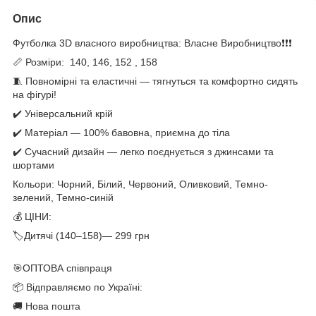
Опис
Футболка 3D власного виробництва: Власне Виробництво❗️❗️❗️
📏 Розміри: 140, 146, 152 , 158
🧵 Повномірні та еластичні — тягнуться та комфортно сидять
на фігурі!
✔️ Універсальний крій
✔️ Матеріал — 100% бавовна, приємна до тіла
✔️ Сучасний дизайн — легко поєднується з джинсами та
шортами
Кольори: Чорний, Білий, Червоний, Оливковий, Темно-
зелений, Темно-синій
💰 ЦІНИ:
🏷Дитячі (140–158)— 299 грн
🎯ОПТОВА співпраця
📦 Відправляємо по Україні:
🚚 Нова пошта