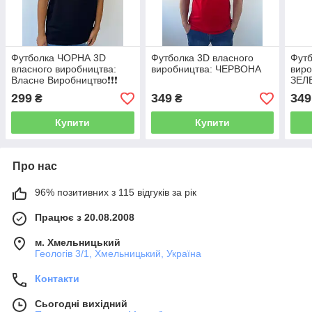
Футболка ЧОРНА 3D
Футболка 3D власного
Футб
власного виробництва:
виробництва: ЧЕРВОНА
вир
Власне Виробництво❗️❗️❗️
ЗЕЛ
299
349
349
₴
₴
Купити
Купити
Про нас
96% позитивних з 115 відгуків за рік
Працює з 20.08.2008
м. Хмельницький
Геологів 3/1, Хмельницький, Україна
Контакти
Сьогодні вихідний