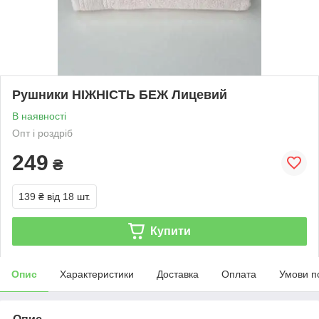
Рушники НІЖНІСТЬ БЕЖ Лицевий
В наявності
Опт і роздріб
249
₴
139 ₴
від 18 шт.
Купити
Опис
Характеристики
Доставка
Оплата
Умови п