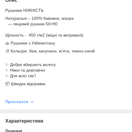
Опис
Рушники НІЖНІСТЬ
Натуральні – 100% бавовна, махра
— лицевий рушник 50×90
Щільність - 450 г/м2 (міцні та витривалі)
🧺 Рушники з Узбекистану
🎨 Кольори: беж, капучино, мʼята, темно-синій
✨ Добре вбирають вологу
✨ Ніжні та довговічні
✨ Для всієї сімʼї
📦 Швидка відправка
Приховати
Характеристики
Основні