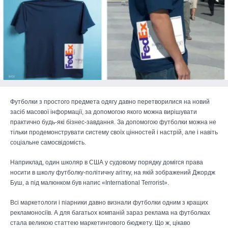
Футболки з простого предмета одягу давно перетворилися на новий
засіб масової інформації, за допомогою якого можна вирішувати
практично будь-які бізнес-завдання. За допомогою футболки можна не
тільки продемонструвати систему своїх цінностей і настрій, але і навіть
соціальне самосвідомість.
Наприклад, один школяр в США у судовому порядку домігся права
носити в школу футболку-політичну агітку, на якій зображений Джордж
Буш, а під малюнком був напис «International Terrorist».
Всі маркетологи і піарники давно визнали футболки одним з кращих
рекламоносіїв. А для багатьох компаній зараз реклама на футболках
стала великою статтею маркетингового бюджету. Що ж, цікаво