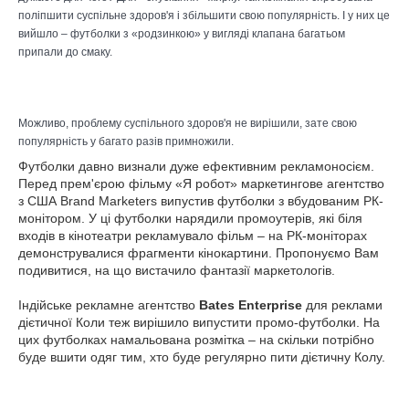
поліпшити суспільне здоров'я і збільшити свою популярність. І у них це
вийшло – футболки з «родзинкою» у вигляді клапана багатьом
припали до смаку.
Можливо, проблему суспільного здоров'я не вирішили, зате свою
популярність у багато разів примножили.
Футболки давно визнали дуже ефективним рекламоносієм.
Перед прем'єрою фільму «Я робот» маркетингове агентство
з США Brand Marketers випустив футболки з вбудованим РК-
монітором. У ці футболки нарядили промоутерів, які біля
входів в кінотеатри рекламувало фільм – на РК-моніторах
демонструвалися фрагменти кінокартини. Пропонуємо Вам
подивитися, на що вистачило фантазії маркетологів.
Індійське рекламне агентство
Bates Enterprise
для реклами
дієтичної Коли теж вирішило випустити промо-футболки. На
цих футболках намальована розмітка – на скільки потрібно
буде вшити одяг тим, хто буде регулярно пити дієтичну Колу.