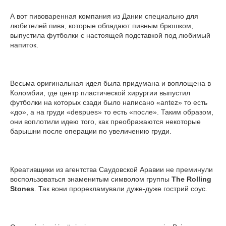
А вот пивоваренная компания из Дании специально для
любителей пива, которые обладают пивным брюшком,
выпустила футболки с настоящей подставкой под любимый
напиток.
Весьма оригинальная идея была придумана и воплощена в
Коломбии, где центр пластической хирургии выпустил
футболки на которых сзади было написано «antez» то есть
«до», а на груди «despues» то есть «после». Таким образом,
они воплотили идею того, как преображаются некоторые
барышни после операции по увеличению груди.
Креативщики из агентства Саудовской Аравии не преминули
воспользоваться знаменитым символом группы
The Rolling
Stones
. Так вони прорекламували дуже-дуже гострий соус.