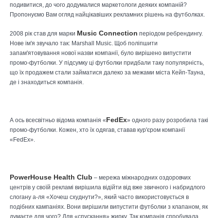
подивитися, до чого додумалися маркетологи деяких компаній?
Пропонуємо Вам огляд найцікавіших рекламних рішень на футболках.
Music Connection
2008 рік став для марки
періодом ребрендингу.
Нове ім'я звучало так: Marshall Music. Щоб поліпшити
запам'ятовування нової назви компанії, було вирішено випустити
промо-футболки. У підсумку ці футболки придбали таку популярність,
що їх продажем стали займатися далеко за межами міста Кейп-Тауна,
де і знаходиться компанія.
FedEx
А ось всесвітньо відома компанія «
» одного разу розробила такі
промо-футболки. Кожен, хто їх одягав, ставав кур'єром компанії
«FedEx».
PowerHouse Health Club
– мережа міжнародних оздоровчих
центрів у своїй рекламі вирішила відійти від вже звичного і набридлого
слогану а-ля «Хочеш схуднути?», який часто використовується в
подібних кампаніях. Вони вирішили випустити футболки з клапаном, як
думаєте для чого? Для «спускання» жирку. Так компанія спробувала