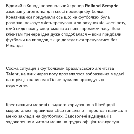
Відомий в Канаді персональний тренер
Rolland Semprie
замовив у агентства для своєї промоції футболки.
Креативщики придумали ось що: на футболках була
розмітка, показує якість тренування за рахунок кількості поту,
який виділявся у спортсменів за певні проміжки часу. Всім
клієнтам тренера ідея дуже сподобалася – вони придбали
футболки на випадок, якщо доведеться тренуватися без
Роланда.
Схожа ситуація з футболками бразильського агентства
Talent
, на яких через поту проявлялося зображення медалі
на стрічці з написом «Тільки зусилля приведуть до
перемоги».
Креативщики мережі швидкого харчування в Швейцарії
скористалися правилом «Все геніальне – просто» і написали
меню закладів на футболках. Задоволені відвідувачі з
задоволенням читали меню на грудях офіціанток-красунь.